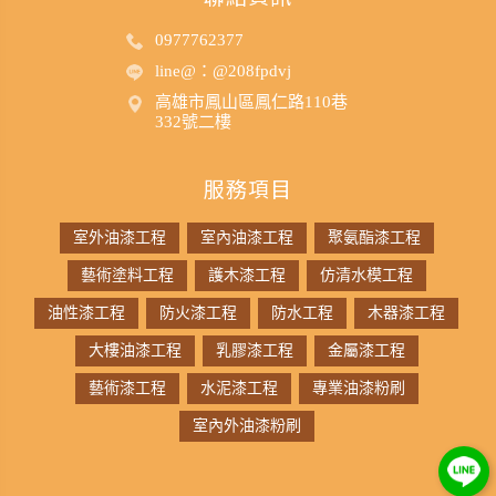
0977762377
line@：@208fpdvj
高雄市鳳山區鳳仁路110巷
332號二樓
服務項目
室外油漆工程
室內油漆工程
聚氨酯漆工程
藝術塗料工程
護木漆工程
仿清水模工程
油性漆工程
防火漆工程
防水工程
木器漆工程
大樓油漆工程
乳膠漆工程
金屬漆工程
藝術漆工程
水泥漆工程
專業油漆粉刷
室內外油漆粉刷