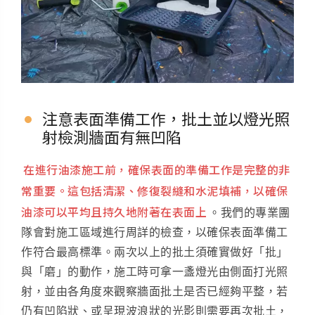
注意表面準備工作，批土並以燈光照
射檢測牆面有無凹陷
在進行油漆施工前，確保表面的準備工作是完整的非
常重要。這包括清潔、修復裂縫和水泥填補，以確保
油漆可以平均且持久地附著在表面上
。我們的專業團
隊會對施工區域進行周詳的檢查，以確保表面準備工
作符合最高標準。兩次以上的批土須確實做好「批」
與「磨」的動作，施工時可拿一盞燈光由側面打光照
射，並由各角度來觀察牆面批土是否已經夠平整，若
仍有凹陷狀、或呈現波浪狀的光影則需要再次批土，