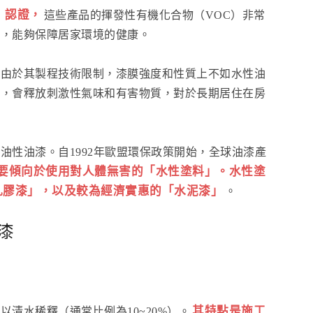
」認證，
這些產品的揮發性有機化合物（VOC）非常
質，能夠保障居家環境的健康。
但由於其製程技術限制，漆膜強度和性質上不如水性油
劑，會釋放刺激性氣味和有害物質，對於長期居住在房
油性油漆。自1992年歐盟環保政策開始，全球油漆產
要傾向於使用對人體無害的「水性塗料」。水性塗
乳膠漆」，以及較為經濟實惠的「水泥漆」
。
漆
其特點是施工
清水稀釋（通常比例為10~20%）。